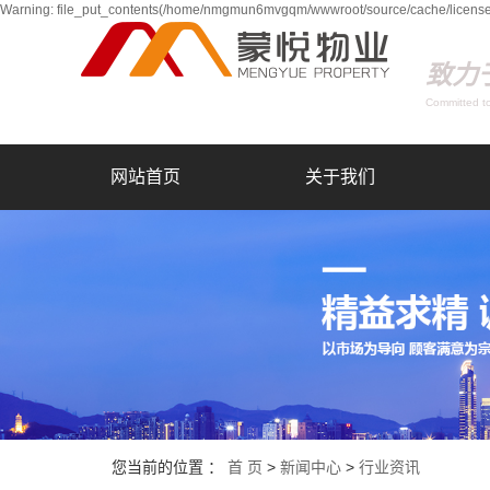
Warning: file_put_contents(/home/nmgmun6mvgqm/wwwroot/source/cache/license_
致力
Committed to
网站首页
关于我们
您当前的位置 ：
首 页
>
新闻中心
>
行业资讯