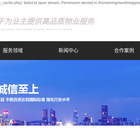
cache.php): failed to open stream: Permission denied in /home/nmgmun6mvgqm/w
于为业主提供高品质物业服务
 providing high-quality property services to owners
服务领域
新闻中心
合作案例