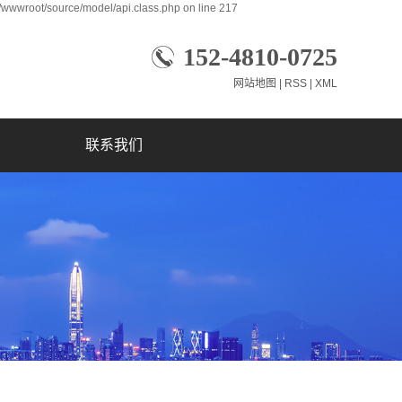
wwroot/source/model/api.class.php on line 217
152-4810-0725
网站地图
|
RSS
|
XML
联系我们