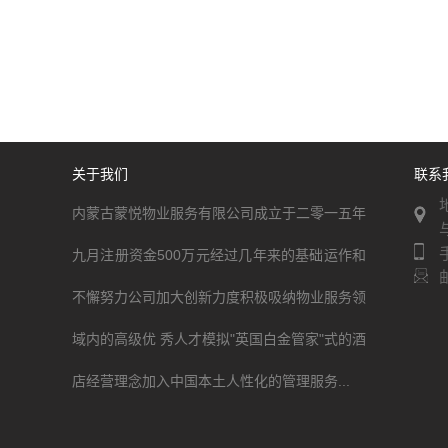
关于我们
联系
内蒙古蒙悦物业服务有限公司成立于二零一五年
九月注册资金500万元经过几年来的基础运作和
不懈努力公司加大创新力度积极吸纳物业服务领
域内的高级优 秀人才模拟"英国白金管家"式的酒
店经营理念加入中国本土人性化的管理服务...