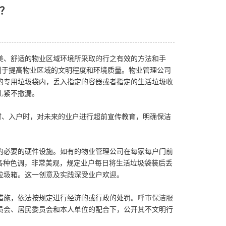
？
美、舒适的物业区域环境所采取的行之有效的方法和手
利于提高物业区域的文明程度和环境质量。物业管理公司
的专用垃圾袋内，丢入指定的容器或者指定的生活垃圾收
扎紧不撒漏。
时、入户时，对未来的业户进行超前宣传教育，明确保洁
的必要的硬件设施。如有的物业管理公司在每家每户门前
各种色调，非常美观，规定业户每日将生活垃圾袋装后丢
垃圾箱。这一创意及实践深受业户欢迎。
措施，依法按规定进行经济的或行政的处罚。
呼市保洁服
员会、居民委员会和本人单位的配合下，公开其不文明行