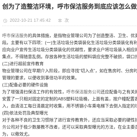
创为了造整洁环境，呼市保洁服务到底应该怎么做
2022-10-21 17:45:42
次
呼市保洁服务
的具体措施，是指物业管理公司为了创造整洁、卫生、优
段。主要有以下四项：(一)生活垃圾分类袋装化生活垃圾分类袋装化有
应向业户宣传生活垃圾分类袋装化的优越性，要求业户将垃圾装入相应
集点，不得随意乱倒。存放各种生活垃圾的塑料袋应完整不破损，袋口
(二)进行超前宣传教育
物业管理公司在早期介入阶段，即应寻找“切入点”，如在售房时、分房
管理的要求，以便收到事倍功半的效果。
(三)配备必要的硬件设施
为了增强清扫保洁工作的有效性，
呼市保洁服务公司
还应配备与之有关
安置了一只相对固定的定制的ABS塑料垃圾桶，上面有盖，按户幢配置
入，由清洁工每日清晨定时收集，用不锈钢小车乘电梯下去倒入指定的
(四)依法处罚及典型曝光
对于各种不良的卫生习惯除了进行宣传教育外，还应当采取必要的硬性
务
公司对于极少数屡教不改者，还可以采取典型曝光的方法，在业主委
为，以儆效尤。